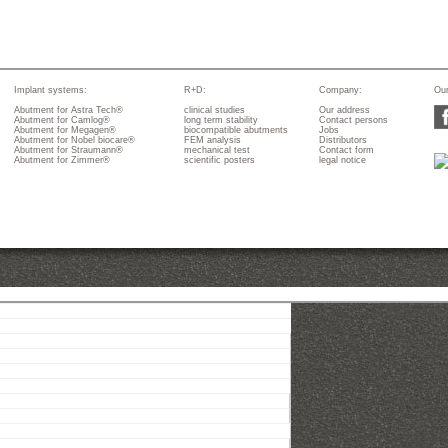
Implant systems:
R+D:
Company:
Our
Abutment for Astra Tech®
clinical studies
Our address
Abutment for Camlog®
long term stability
Contact persons
Abutment for Megagen®
biocompatible abutments
Jobs
Abutment for Nobel biocare®
FEM analysis
Distributors
Abutment for Straumann®
mechanical test
Contact form
Abutment for Zimmer®
scientific posters
legal notice