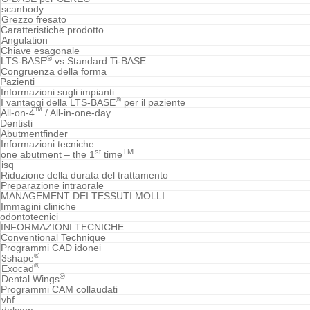
scanbody
Grezzo fresato
Caratteristiche prodotto
Angulation
Chiave esagonale
®
LTS-BASE
vs Standard Ti-BASE
Congruenza della forma
Pazienti
Informazioni sugli impianti
®
I vantaggi della LTS-BASE
per il paziente
™
All-on-4
/ All-in-one-day
Dentisti
Abutmentfinder
Informazioni tecniche
st
TM
one abutment – the 1
time
isq
Riduzione della durata del trattamento
Preparazione intraorale
MANAGEMENT DEI TESSUTI MOLLI
Immagini cliniche
odontotecnici
INFORMAZIONI TECNICHE
Conventional Technique
Programmi CAD idonei
®
3shape
®
Exocad
®
Dental Wings
Programmi CAM collaudati
vhf