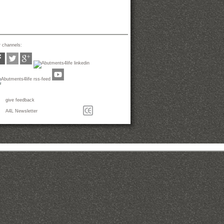
 channels:
give feedback
A4L Newsletter