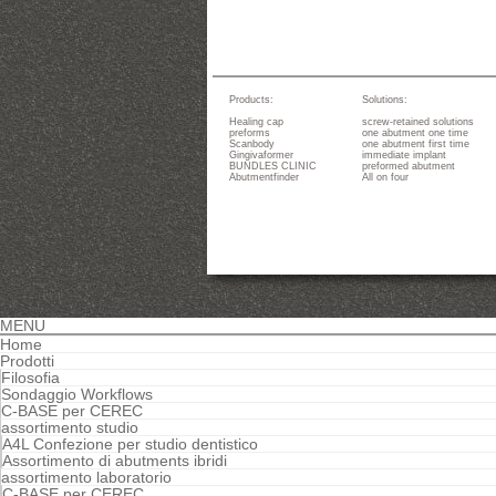
Products:
Solutions:
Healing cap
screw-retained solutions
preforms
one abutment one time
Scanbody
one abutment first time
Gingivaformer
immediate implant
BUNDLES CLINIC
preformed abutment
Abutmentfinder
All on four
MENU
Home
Prodotti
Filosofia
Sondaggio Workflows
C-BASE per CEREC
assortimento studio
A4L Confezione per studio dentistico
Assortimento di abutments ibridi
assortimento laboratorio
C-BASE per CEREC